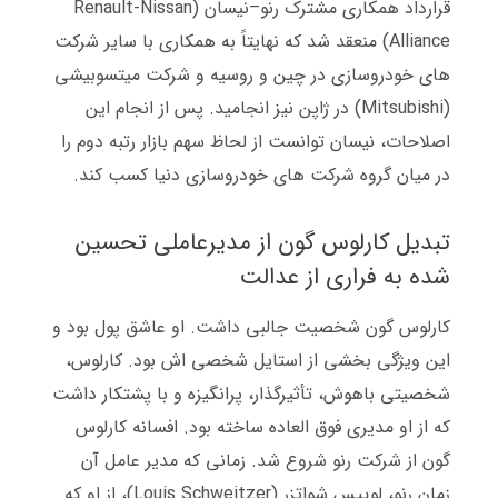
قرارداد همکاری مشترک رنو
–
نیسان
(Renault-Nissan
Alliance)
منعقد شد که نهایتاً به همکاری با سایر شرکت
های خودروسازی در چین و روسیه و شرکت میتسوبیشی
(Mitsubishi)
در ژاپن نیز انجامید
.
پس از انجام این
اصلاحات، نیسان توانست از لحاظ سهم بازار رتبه دوم را
در میان گروه شرکت های خودروسازی دنیا کسب کند
.
تبدیل
کارلوس
گون
از
مدیرعاملی
تحسین
شده
به
فراری
از
عدالت
کارلوس گون شخصیت جالبی داشت
.
او عاشق پول بود و
این ویژگی بخشی از استایل شخصی اش بود
.
کارلوس،
شخصیتی باهوش، تأثیرگذار، پرانگیزه و با پشتکار داشت
که از او مدیری فوق العاده ساخته بود
.
افسانه کارلوس
گون از شرکت رنو شروع شد
.
زمانی که مدیر عامل آن
زمان رنو، لوییس شواتزر
(Louis Schweitzer)
، از او که