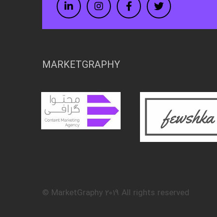
LinkedIn
Instagram
Facebook
Twitter
MARKETGRAPHY
MarketGraphy 2019 All rights reserved ©