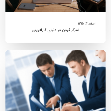
اسفند 3, 1395
تمرکز کردن در دنیای کارآفرینی
روش
برکس
(Berkus
Method)
برای
ارزش
گذاری
استارتاپ